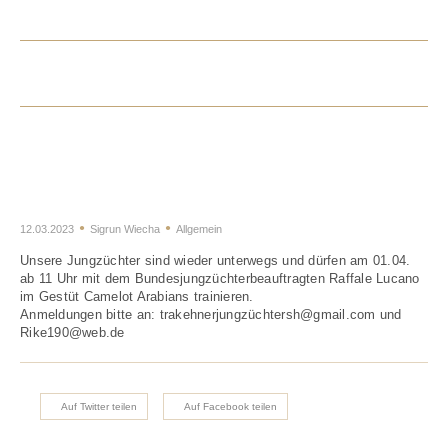
01. April – Vormustern – Training
der Jungzüchter
12.03.2023
Sigrun Wiecha
Allgemein
Unsere Jungzüchter sind wieder unterwegs und dürfen am 01.04.
ab 11 Uhr mit dem Bundesjungzüchterbeauftragten Raffale Lucano
im Gestüt Camelot Arabians trainieren.
Anmeldungen bitte an: trakehnerjungzüchtersh@gmail.com und
Rike190@web.de
Auf Twitter teilen
Auf Facebook teilen