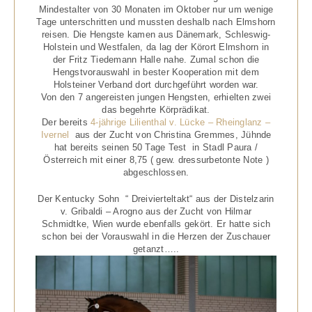
Mindestalter von 30 Monaten im Oktober nur um wenige
Tage unterschritten und mussten deshalb nach Elmshorn
reisen. Die Hengste kamen aus Dänemark, Schleswig-
Holstein und Westfalen, da lag der Körort Elmshorn in
der Fritz Tiedemann Halle nahe. Zumal schon die
Hengstvorauswahl in bester Kooperation mit dem
Holsteiner Verband dort durchgeführt worden war.
Von den 7 angereisten jungen Hengsten, erhielten zwei
das begehrte Körprädikat.
Der bereits
4-jährige Lilienthal v. Lücke – Rheinglanz –
Ivernel
aus der Zucht von Christina Gremmes, Jühnde
hat bereits seinen 50 Tage Test in Stadl Paura /
Österreich mit einer 8,75 ( gew. dressurbetonte Note )
abgeschlossen.
Der Kentucky Sohn “ Dreivierteltakt“ aus der Distelzarin
v. Gribaldi – Arogno aus der Zucht von Hilmar
Schmidtke, Wien wurde ebenfalls gekört. Er hatte sich
schon bei der Vorauswahl in die Herzen der Zuschauer
getanzt…..